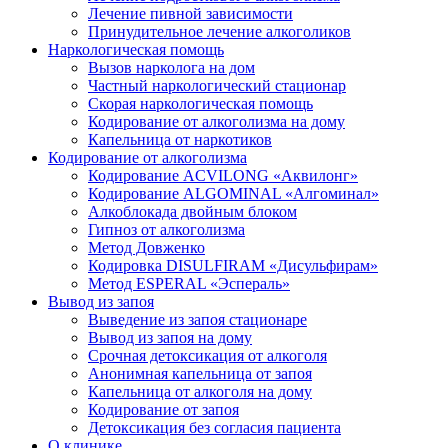
Лечение пивной зависимости
Принудительное лечение алкоголиков
Наркологическая помощь
Вызов нарколога на дом
Частный наркологический стационар
Скорая наркологическая помощь
Кодирование от алкоголизма на дому
Капельница от наркотиков
Кодирование от алкоголизма
Кодирование ACVILONG «Аквилонг»
Кодирование ALGOMINAL «Алгоминал»
Алкоблокада двойным блоком
Гипноз от алкоголизма
Метод Довженко
Кодировка DISULFIRAM «Дисульфирам»
Метод ESPERAL «Эспераль»
Вывод из запоя
Выведение из запоя стационаре
Вывод из запоя на дому
Срочная детоксикация от алкоголя
Анонимная капельница от запоя
Капельница от алкоголя на дому
Кодирование от запоя
Детоксикация без согласия пациента
О клинике