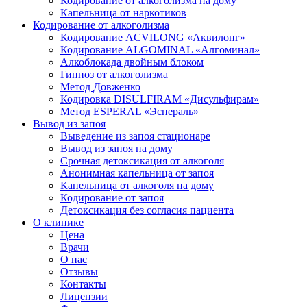
Кодирование от алкоголизма на дому
Капельница от наркотиков
Кодирование от алкоголизма
Кодирование ACVILONG «Аквилонг»
Кодирование ALGOMINAL «Алгоминал»
Алкоблокада двойным блоком
Гипноз от алкоголизма
Метод Довженко
Кодировка DISULFIRAM «Дисульфирам»
Метод ESPERAL «Эспераль»
Вывод из запоя
Выведение из запоя стационаре
Вывод из запоя на дому
Срочная детоксикация от алкоголя
Анонимная капельница от запоя
Капельница от алкоголя на дому
Кодирование от запоя
Детоксикация без согласия пациента
О клинике
Цена
Врачи
О нас
Отзывы
Контакты
Лицензии