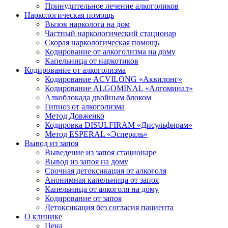
Принудительное лечение алкоголиков
Наркологическая помощь
Вызов нарколога на дом
Частный наркологический стационар
Скорая наркологическая помощь
Кодирование от алкоголизма на дому
Капельница от наркотиков
Кодирование от алкоголизма
Кодирование ACVILONG «Аквилонг»
Кодирование ALGOMINAL «Алгоминал»
Алкоблокада двойным блоком
Гипноз от алкоголизма
Метод Довженко
Кодировка DISULFIRAM «Дисульфирам»
Метод ESPERAL «Эспераль»
Вывод из запоя
Выведение из запоя стационаре
Вывод из запоя на дому
Срочная детоксикация от алкоголя
Анонимная капельница от запоя
Капельница от алкоголя на дому
Кодирование от запоя
Детоксикация без согласия пациента
О клинике
Цена