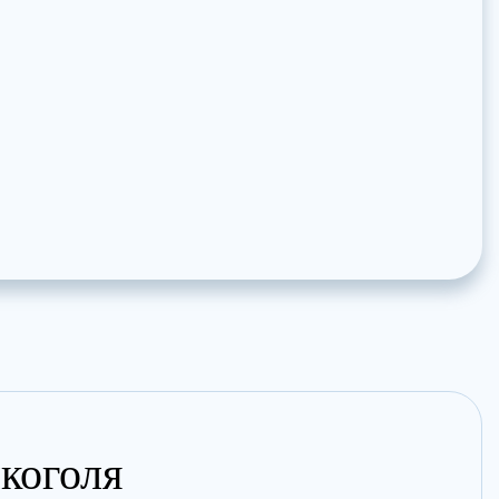
лкоголя