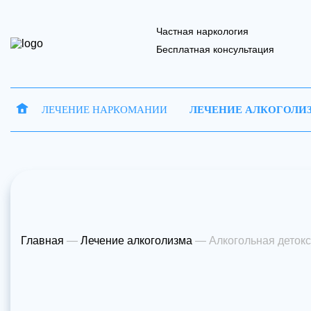
Частная наркология
Бесплатная консультация
ЛЕЧЕНИЕ НАРКОМАНИИ
ЛЕЧЕНИЕ АЛКОГОЛИ
Запись на 
Отправить
Ваше имя
Ваше имя
В
Главная
—
Лечение алкоголизма
—
Алкогольная деток
Наш 