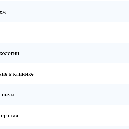
ием
ркологии
ние в клинике
заниям
терапия