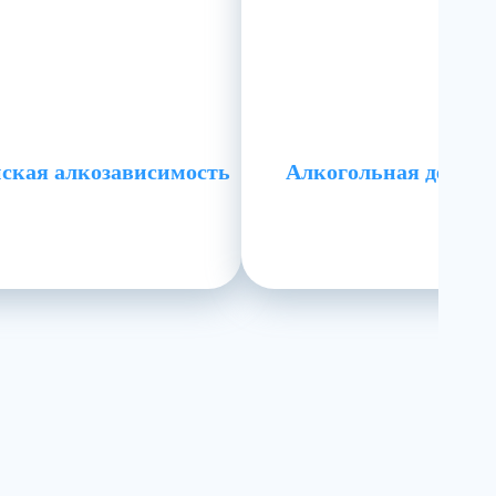
ская алкозависимость
Алкогольная деток