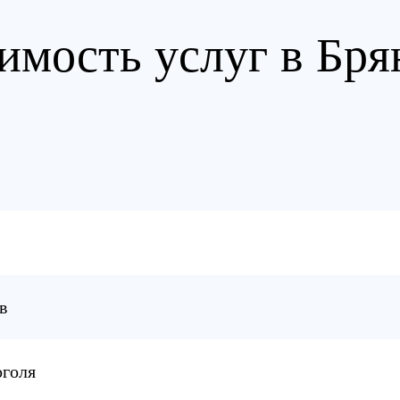
имость услуг в Бря
в
оголя