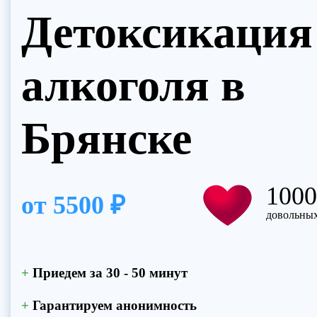
Детоксикация
Прикрепить файл
Нажимая
Запись на приём
политик
Нажим
алкоголя в
Отправить резюме
поли
Брянске
100
от
5500 ₽
довольных
+
Приедем за 30 - 50 минут
+
Гарантируем анонимность