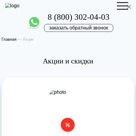
×
8 (800) 302-04-03
заказать обратный звонок
Главная
—
Акции
Отправить резюме
Запись на приём
Акции и скидки
Ваше имя
Ваше имя
Ваша заявка
отправлена
Ваш телефон
Ваш телефон
Наш врач свяжется с вами в самое
ближайшее время!