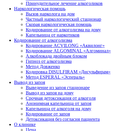
Принудительное лечение алкоголиков
Наркологическая помощь
Вызов нарколога на дом
Частный наркологический стационар
Скорая наркологическая помощь
Кодирование от алкоголизма на дому
Капельница от наркотиков
Кодирование от алкоголизма
Кодирование ACVILONG «Аквилонг»
Кодирование ALGOMINAL «Алгоминал»
Алкоблокада двойным блоком
Гипноз от алкоголизма
Метод Довженко
Кодировка DISULFIRAM «Дисульфирам»
Метод ESPERAL «Эспераль»
Вывод из запоя
Выведение из запоя стационаре
Вывод из запоя на дому
Срочная детоксикация от алкоголя
Анонимная капельница от запоя
Капельница от алкоголя на дому
Кодирование от запоя
Детоксикация без согласия пациента
О клинике
Цена