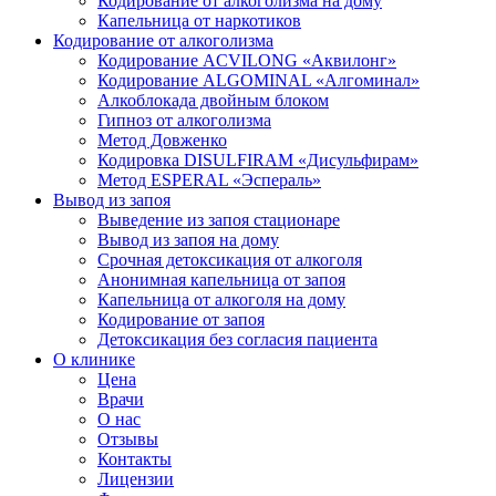
Кодирование от алкоголизма на дому
Капельница от наркотиков
Кодирование от алкоголизма
Кодирование ACVILONG «Аквилонг»
Кодирование ALGOMINAL «Алгоминал»
Алкоблокада двойным блоком
Гипноз от алкоголизма
Метод Довженко
Кодировка DISULFIRAM «Дисульфирам»
Метод ESPERAL «Эспераль»
Вывод из запоя
Выведение из запоя стационаре
Вывод из запоя на дому
Срочная детоксикация от алкоголя
Анонимная капельница от запоя
Капельница от алкоголя на дому
Кодирование от запоя
Детоксикация без согласия пациента
О клинике
Цена
Врачи
О нас
Отзывы
Контакты
Лицензии