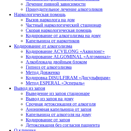
Лечение пивной зависимости
Принудительное лечение алкоголиков
Наркологическая помощь
Вызов нарколога на дом
Частный наркологический стационар
Скорая наркологическая помощь
Кодирование от алкоголизма на дому
Капельница от наркотиков
Кодирование от алкоголизма
Кодирование ACVILONG «Аквилонг»
Кодирование ALGOMINAL «Алгоминал»
Алкоблокада двойным блоком
Гипноз от алкоголизма
Метод Довженко
Кодировка DISULFIRAM «Дисульфирам»
Метод ESPERAL «Эспераль»
Вывод из запоя
Выведение из запоя стационаре
Вывод из запоя на дому
Срочная детоксикация от алкоголя
Анонимная капельница от запоя
Капельница от алкоголя на дому
Кодирование от запоя
Детоксикация без согласия пациента
О клинике