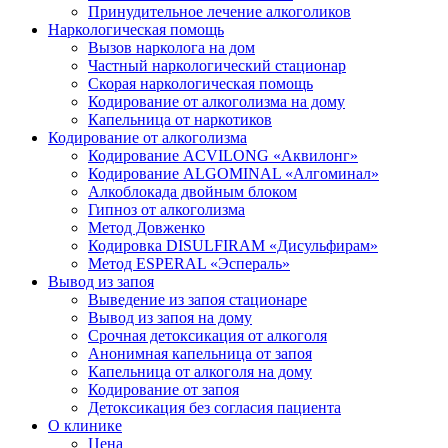
Принудительное лечение алкоголиков
Наркологическая помощь
Вызов нарколога на дом
Частный наркологический стационар
Скорая наркологическая помощь
Кодирование от алкоголизма на дому
Капельница от наркотиков
Кодирование от алкоголизма
Кодирование ACVILONG «Аквилонг»
Кодирование ALGOMINAL «Алгоминал»
Алкоблокада двойным блоком
Гипноз от алкоголизма
Метод Довженко
Кодировка DISULFIRAM «Дисульфирам»
Метод ESPERAL «Эспераль»
Вывод из запоя
Выведение из запоя стационаре
Вывод из запоя на дому
Срочная детоксикация от алкоголя
Анонимная капельница от запоя
Капельница от алкоголя на дому
Кодирование от запоя
Детоксикация без согласия пациента
О клинике
Цена