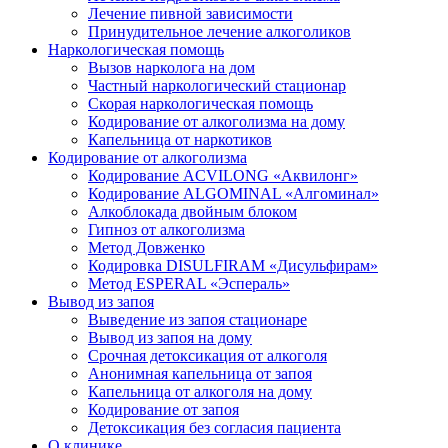
Лечение пивной зависимости
Принудительное лечение алкоголиков
Наркологическая помощь
Вызов нарколога на дом
Частный наркологический стационар
Скорая наркологическая помощь
Кодирование от алкоголизма на дому
Капельница от наркотиков
Кодирование от алкоголизма
Кодирование ACVILONG «Аквилонг»
Кодирование ALGOMINAL «Алгоминал»
Алкоблокада двойным блоком
Гипноз от алкоголизма
Метод Довженко
Кодировка DISULFIRAM «Дисульфирам»
Метод ESPERAL «Эспераль»
Вывод из запоя
Выведение из запоя стационаре
Вывод из запоя на дому
Срочная детоксикация от алкоголя
Анонимная капельница от запоя
Капельница от алкоголя на дому
Кодирование от запоя
Детоксикация без согласия пациента
О клинике