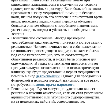
врач имеет право войти в помещение только при
разрешении владельца дома и получении согласия на
проведение лечебных процедур. Если больной активно
противится вызову медицинской помощи в беседе с
вами, шансы получить его согласие в присутствии врача
выше, поскольку медицинский персонал обладает
большим опытом общения с подобными пациентами,
умеет находить подход и убеждать в необходимости
лечения.
Психотическое состояние. Иногда чрезмерное
употребление алкоголя может привести к потере связи с
реальностью. Человек начинает вести себя неадекватно,
не понимает происходящего вокруг, искажает события
под свою интерпретацию, что не соответствует
объективной реальности, и может быть опасным для
окружающих. В таких случаях закон предусматривает
принудительную госпитализацию в психиатрическую
клинику, где будет предоставлена первая медицинская
помощь в виде
детоксикации
. Однако для преодоления
физической и психологической зависимости все равно
потребуется
помощь врача-нарколога
.
Решением суда. Врачи могут принудительно вынести
решение о лечении алкоголика, если он стал участником
административного или уголовного судопроизводства
из-за незаконных действий, совершенных им.