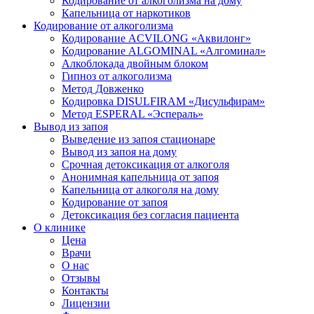
Кодирование от алкоголизма на дому
Капельница от наркотиков
Кодирование от алкоголизма
Кодирование ACVILONG «Аквилонг»
Кодирование ALGOMINAL «Алгоминал»
Алкоблокада двойным блоком
Гипноз от алкоголизма
Метод Довженко
Кодировка DISULFIRAM «Дисульфирам»
Метод ESPERAL «Эспераль»
Вывод из запоя
Выведение из запоя стационаре
Вывод из запоя на дому
Срочная детоксикация от алкоголя
Анонимная капельница от запоя
Капельница от алкоголя на дому
Кодирование от запоя
Детоксикация без согласия пациента
О клинике
Цена
Врачи
О нас
Отзывы
Контакты
Лицензии