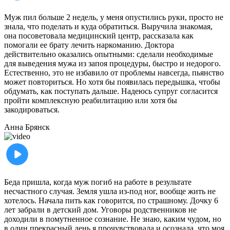
Муж пил больше 2 недель, у меня опустились руки, просто не
знала, что поделать и куда обратиться. Выручила знакомая,
она посоветовала медицинский центр, рассказала как
помогали ее брату лечить наркоманию. Доктора
действительно оказались опытными: сделали необходимые
для выведения мужа из запоя процедуры, быстро и недорого.
Естественно, это не избавило от проблемы навсегда, пьянство
может повториться. Но хотя бы появилась передышка, чтобы
обдумать, как поступать дальше. Надеюсь супруг согласится
пройти комплексную реабилитацию или хотя бы
закодироваться.
Анна
Брянск
Беда пришла, когда муж погиб на работе в результате
несчастного случая. Земля ушла из-под ног, вообще жить не
хотелось. Начала пить как говорится, по страшному. Дочку 6
лет забрали в детский дом. Уговоры родственников не
доходили в помутненное сознание. Не знаю, каким чудом, но
в один прекрасный день я прочувствовала и осознала, что моя