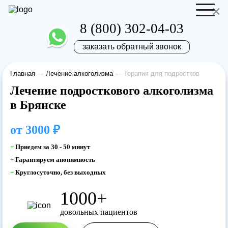
×
8 (800) 302-04-03
заказать обратный звонок
Главная
—
Лечение алкоголизма
—
Терапия для подростков
Отправить резюме
Запись на приём
Лечение подросткового алкоголизма
в Брянске
Ваше имя
Ваше имя
от
3000 ₽
Ваша заявка
+
Приедем за 30 - 50 минут
+
Гарантируем анонимность
отправлена
Ваш телефон
+
Круглосуточно, без выходных
Ваш телефон
1000+
Наш врач свяжется с вами в самое
довольных пациентов
ближайшее время!