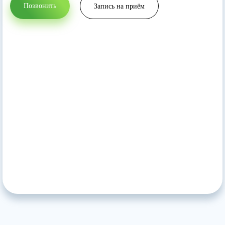
Позвонить
Запись на приём
Прикрепить файл
Запись на приём
Вернуться на главную
Отправить резюме
Нажимая кнопку 'Запись на приём' вы соглашаетесь
с
политикой конфеденциальности
данного сайта
Нажимая кнопку 'Отправить резюме' вы соглашаетесь
с
политикой конфеденциальности
данного сайта