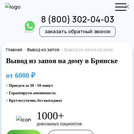
×
8 (800) 302-04-03
заказать обратный звонок
Отправить резюме
Запись на приём
Главная
—
Вывод из запоя
—
Вывод из запоя на дому
Вывод из запоя на дому в Брянске
Ваше имя
Ваше имя
от
6000 ₽
Ваша заявка
+
Приедем за 30 - 50 минут
+
Гарантируем анонимность
отправлена
Ваш телефон
+
Круглосуточно, без выходных
Ваш телефон
1000+
Наш врач свяжется с вами в самое
довольных пациентов
ближайшее время!