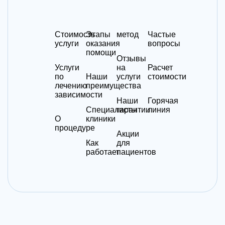
Стоимость
Этапы
метод
Частые
услуги
оказания
вопросы
помощи
Отзывы
Услуги
на
Расчет
по
Наши
услуги
стоимости
лечению
преимущества
зависимости
Наши
Горячая
Специалисты
гарантии
линия
О
клиники
процедуре
Акции
Как
для
работает
пациентов