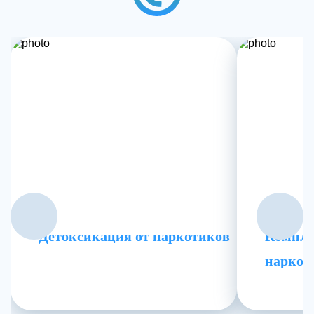
Детоксикация от наркотиков
Компле
наркоз