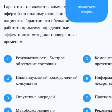
Гарантии - не являются коммерческой
помогаем
людям
офертой по полному исцелению
пациента. Гарантии это обещание
работать применяя определенные
эффективные методики проверенные
временем.
Результативность, быстрое
Компенса
облегчение состояния
претензи
Индивидуальный подход, личный
Информа
консультант
лекарств
Отсутствие очередей
Прогнози
Медобследование по
Рекоменд