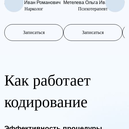
Андреев Иван Романович
Метелева Ольга Ивановна
Ан
Нарколог
Психотерапевт
Записаться
Записаться
Как работает
кодирование
Эффективность процедуры