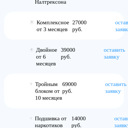
Налтрексона
Комплексное
27000
оста
от 3 месяцев
руб.
заяв
Двойное
39000
оставить
от 6
руб.
заявку
месяцев
Тройным
69000
оставить
блоком от
руб.
заявку
10 месяцев
Подшивка от
14000
остав
наркотиков
руб.
заявк