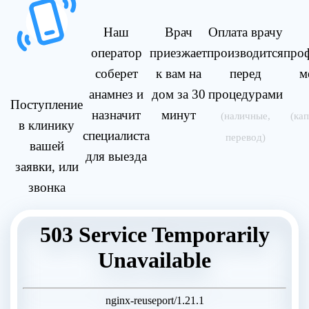
Наш
Врач
Оплата врачу
оператор
приезжает
производится
про
соберет
к вам на
перед
м
анамнез и
дом за 30
процедурами
Поступление
назначит
минут
(наличные,
(ка
в клинику
специалиста
перевод)
вашей
для выезда
заявки, или
звонка