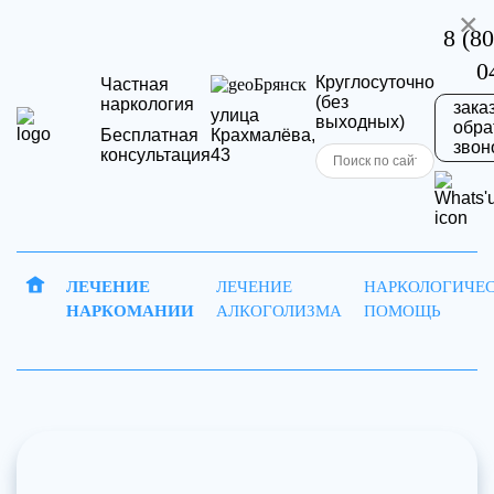
×
8 (80
0
Круглосуточно
Частная
Брянск
(без
наркология
зака
улица
выходных)
обра
Бесплатная
Крахмалёва,
звон
консультация
43
Запись
Отправить
ЛЕЧЕНИЕ
ЛЕЧЕНИЕ
НАРКОЛОГИЧЕ
НАРКОМАНИИ
АЛКОГОЛИЗМА
ПОМОЩЬ
на
резюме
Ваша
приём
заявка
Ваше имя