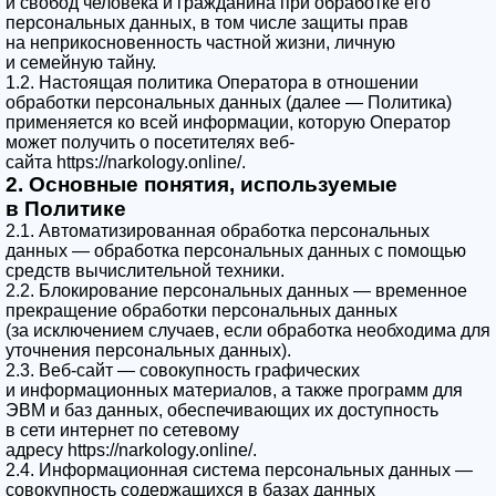
и свобод человека и гражданина при обработке его
персональных данных, в том числе защиты прав
Прикрепить файл
на неприкосновенность частной жизни, личную
Запись на приём
и семейную тайну.
1.2. Настоящая политика Оператора в отношении
обработки персональных данных (далее — Политика)
Отправить резюме
применяется ко всей информации, которую Оператор
Вернуться на главную
может получить о посетителях веб-
сайта https://narkology.online/.
Нажимая кнопку 'Запись на приём' вы соглашаетесь
с
2. Основные понятия, используемые
политикой конфеденциальности
данного сайта
в Политике
Нажимая кнопку 'Отправить резюме' вы соглашаетесь
с
2.1. Автоматизированная обработка персональных
данных — обработка персональных данных с помощью
политикой конфеденциальности
данного сайта
средств вычислительной техники.
2.2. Блокирование персональных данных — временное
прекращение обработки персональных данных
(за исключением случаев, если обработка необходима для
уточнения персональных данных).
2.3. Веб-сайт — совокупность графических
и информационных материалов, а также программ для
ЭВМ и баз данных, обеспечивающих их доступность
в сети интернет по сетевому
адресу https://narkology.online/.
2.4. Информационная система персональных данных —
совокупность содержащихся в базах данных