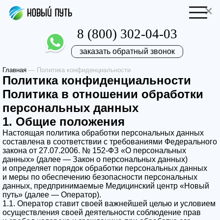
×
8 (800) 302-04-03
заказать обратный звонок
Главная
—
Политика конфиденциальности
Отправить резюме
Запись на приём
Политика конфиденциальности
Политика в отношении обработки
Ваше имя
Ваше имя
персональных данных
1. Общие положения
Настоящая политика обработки персональных данных
Ваша заявка
составлена в соответствии с требованиями Федерального
закона от 27.07.2006. № 152-ФЗ «О персональных
данных» (далее — Закон о персональных данных)
отправлена
Ваш телефон
и определяет порядок обработки персональных данных
Ваш телефон
и меры по обеспечению безопасности персональных
данных, предпринимаемые
Медицинский центр «Новый
Наш врач свяжется с вами в самое
путь»
(далее — Оператор).
1.1. Оператор ставит своей важнейшей целью и условием
ближайшее время!
осуществления своей деятельности соблюдение прав